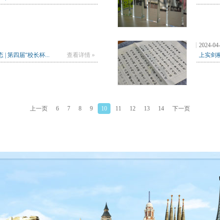
2024-04
| 第四届“校长杯...
查看详情 »
上实剑桥
上一页
6
7
8
9
10
11
12
13
14
下一页