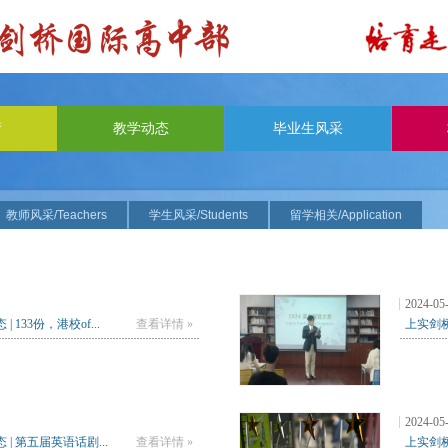
请
教学动态
毕业生风采
教师风采/Teachers
学生风采/Students
留学相关/Application
2024-05
 133份，港校of...
查看详情 »
上实剑桥
2024-05
| 第五届英语话剧...
查看详情 »
上实剑桥