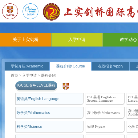
关于上实剑桥
入学申请
教学动态
学制介绍/Academic
课程介绍/ Course
在线报名/Apply
首页
>
入学申请
> 课程介绍
IGCSE & A-LEVEL课程
ESL英语 English as
EFL英语 
英语类/English Language
Second Language
Langu
高中
数学类/Mathematics
高中数学 Mathematics
Additi
科学类/Science
物理 Physics
化学 Ch