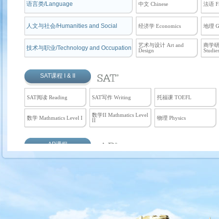
语言类/Language
中文 Chinese
法语 Fr
人文与社会/Humanities and Social
经济学 Economics
地理 G
艺术与设计 Art and
商学研究
技术与职业/Technology and Occupation
Design
Studie
SAT课程 I & II
SAT阅读 Reading
SAT写作 Writing
托福课 TOEFL
数学II Mathmatics Level
数学 Mathmatics Level I
物理 Physics
II
AP课程
微积分AB Calculus AB
微积分BC Calculus BC
统计学 Statistics
美国历史 United States
生物学 Biology
化学 Chemistry
History
宏观经济学
人文地理学 Human
中文和中国文化 Chinese
Macroeconomics
Geography
Language and Culture