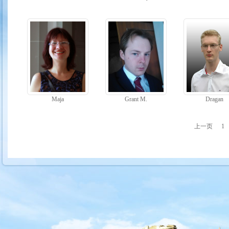
Maja
Grant M.
Dragan
上一页
1