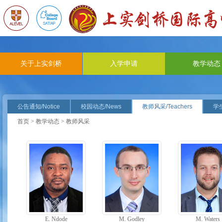
关于上实剑桥
入学申请
教学动态
公告通知/Notice
校园动态/News
教师风采/Teachers
学生
首页
>
教学动态
> 教师风采
E. Ndode
M. Godley
M. Waters