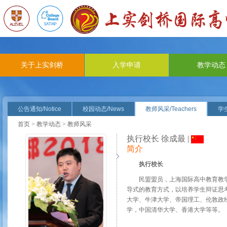
关于上实剑桥
入学申请
教学动态
公告通知/Notice
校园动态/News
教师风采/Teachers
学生
首页
>
教学动态
> 教师风采
执行校长 徐成最 |
简介
执行校长
民盟盟员，上海国际高中教育教
导式的教育方式，以培养学生辩证思
大学、牛津大学、帝国理工、伦敦政
学，中国清华大学、香港大学等等。